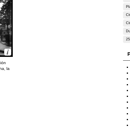
Pl
Ci
Ci
Du
25
P
ción
ha, la