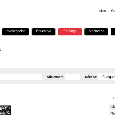
Inicio
Qu
Investigación
Educativa
Catálogo
Mediateca
s
Año exacto:
Década:
F
pl
T