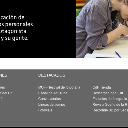
NES
DESTACADOS
nes
MUFF, festival de fotografía
CdF Tienda
as del CdF
Canal de YouTube
Descargar logo CdF
ión
Convocatorias
Escuelas de fotografía
Líneas de tiempo
Revista Sueño de la 
Fotoviaje
Recorrido 3D por Sed
a