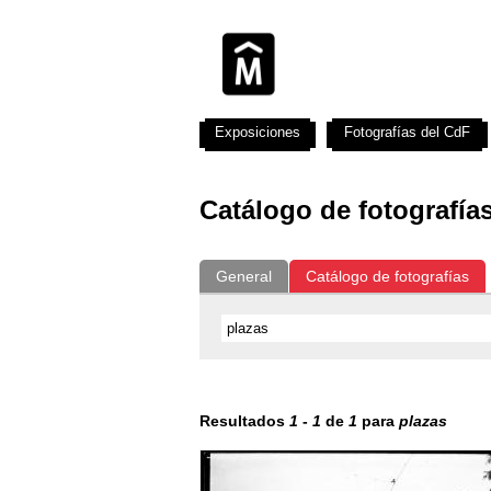
Exposiciones
Fotografías del CdF
Catálogo de fotografía
General
Catálogo de fotografías
Resultados
1
-
1
de
1
para
plazas