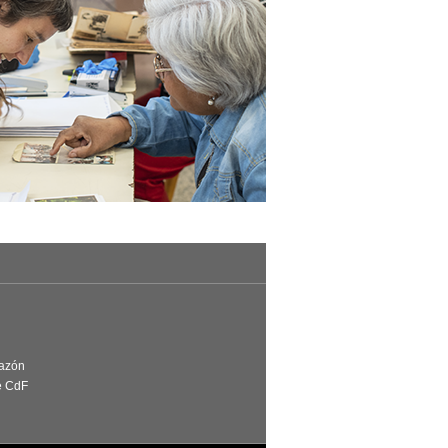
Razón
e CdF