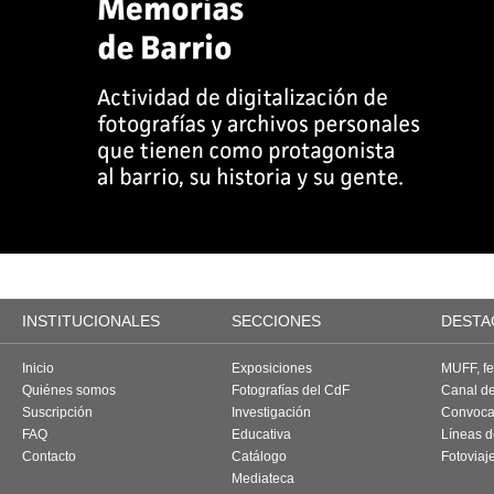
INSTITUCIONALES
SECCIONES
DESTA
Inicio
Exposiciones
MUFF, fes
Quiénes somos
Fotografías del CdF
Canal d
Suscripción
Investigación
Convoca
FAQ
Educativa
Líneas d
Contacto
Catálogo
Fotoviaj
Mediateca