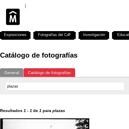
Exposiciones
Fotografías del CdF
Investigación
Educat
Catálogo de fotografías
General
Catálogo de fotografías
Resultados
1
-
1
de
1
para
plazas