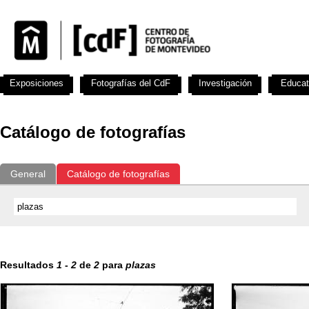
Exposiciones
Fotografías del CdF
Investigación
Educat
Catálogo de fotografías
General
Catálogo de fotografías
Resultados
1
-
2
de
2
para
plazas