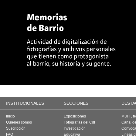
INSTITUCIONALES
SECCIONES
DESTA
Inicio
Exposiciones
MUFF, fes
Quiénes somos
Fotografías del CdF
Canal d
Suscripción
Investigación
Convoca
FAQ
Educativa
Líneas d