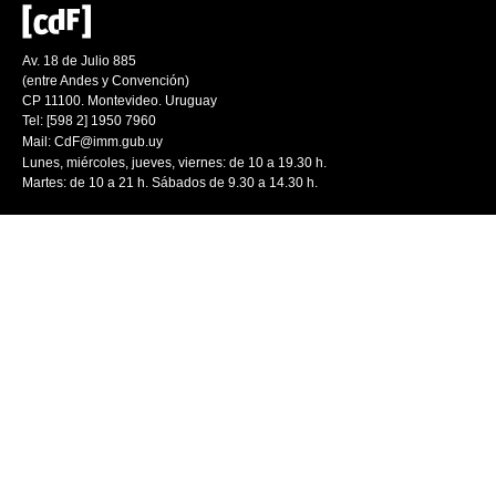
Av. 18 de Julio 885
(entre Andes y Convención)
CP 11100. Montevideo. Uruguay
Tel: [598 2] 1950 7960
Mail:
CdF@imm.gub.uy
Lunes, miércoles, jueves, viernes: de 10 a 19.30 h.
Martes: de 10 a 21 h. Sábados de 9.30 a 14.30 h.