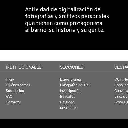
INSTITUCIONALES
SECCIONES
DESTA
Inicio
Exposiciones
MUFF, fes
Quiénes somos
Fotografías del CdF
Canal d
Suscripción
Investigación
Convoca
FAQ
Educativa
Líneas d
Contacto
Catálogo
Fotoviaj
Mediateca