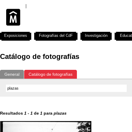
Exposiciones
Fotografías del CdF
Investigación
Educat
Catálogo de fotografías
General
Catálogo de fotografías
Resultados
1
-
1
de
1
para
plazas