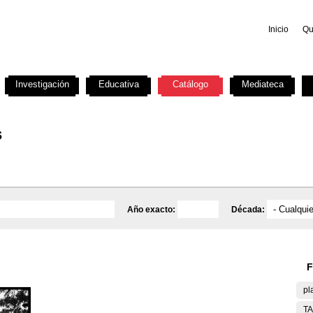
Inicio
Qu
Investigación
Educativa
Catálogo
Mediateca
s
Año exacto:
Década:
F
pl
T