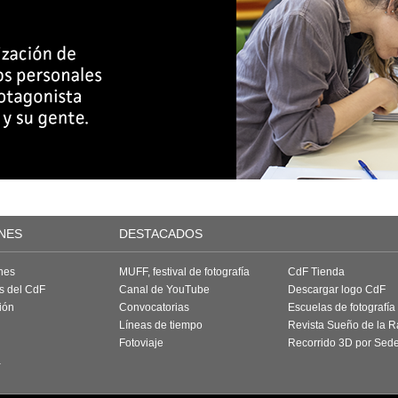
NES
DESTACADOS
nes
MUFF, festival de fotografía
CdF Tienda
as del CdF
Canal de YouTube
Descargar logo CdF
ión
Convocatorias
Escuelas de fotografía
Líneas de tiempo
Revista Sueño de la 
Fotoviaje
Recorrido 3D por Sed
a