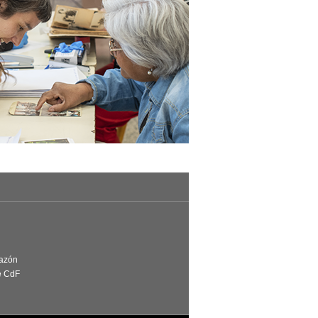
Razón
e CdF