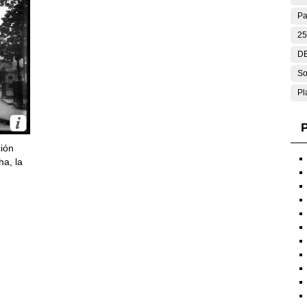
Pa
25
DE
So
Pl
P
ción
ha, la