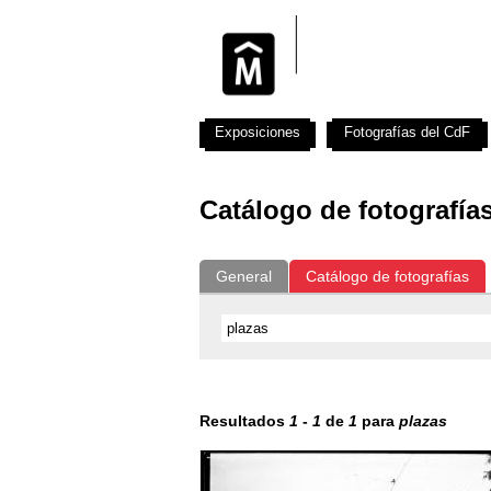
Exposiciones
Fotografías del CdF
Catálogo de fotografía
General
Catálogo de fotografías
Resultados
1
-
1
de
1
para
plazas