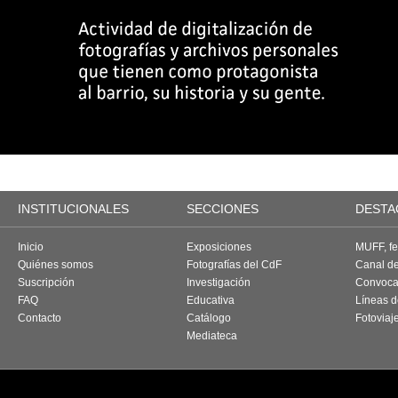
INSTITUCIONALES
SECCIONES
DESTA
Inicio
Exposiciones
MUFF, fes
Quiénes somos
Fotografías del CdF
Canal d
Suscripción
Investigación
Convoca
FAQ
Educativa
Líneas d
Contacto
Catálogo
Fotoviaj
Mediateca