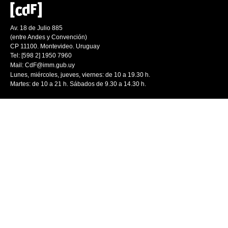
Av. 18 de Julio 885
(entre Andes y Convención)
CP 11100. Montevideo. Uruguay
Tel: [598 2] 1950 7960
Mail:
CdF@imm.gub.uy
Lunes, miércoles, jueves, viernes: de 10 a 19.30 h.
Martes: de 10 a 21 h. Sábados de 9.30 a 14.30 h.