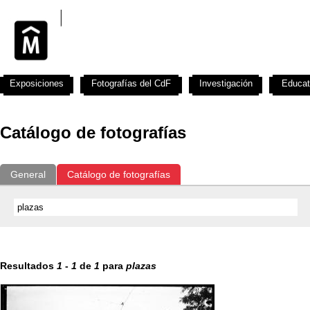
Exposiciones
Fotografías del CdF
Investigación
Educat
Catálogo de fotografías
General
Catálogo de fotografías
Resultados
1
-
1
de
1
para
plazas