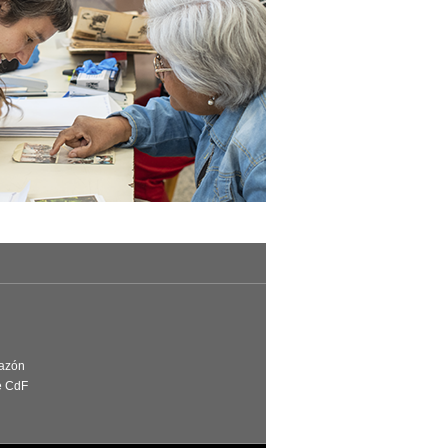
Razón
e CdF