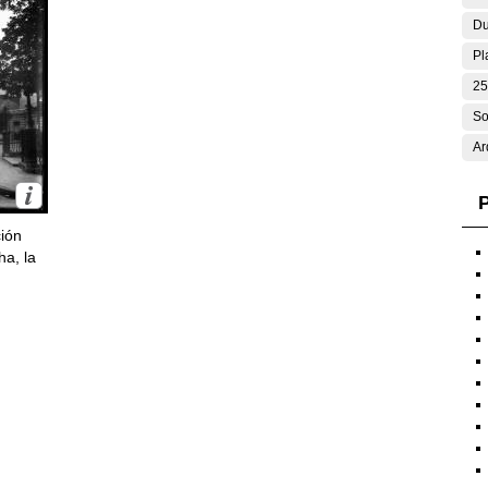
Du
Pl
25
So
Ar
P
ción
ha, la