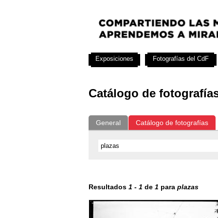
Exposiciones
Fotografías del CdF
Catálogo de fotografía
General
Catálogo de fotografías
Resultados
1
-
1
de
1
para
plazas