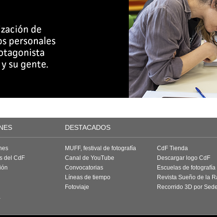
NES
DESTACADOS
nes
MUFF, festival de fotografía
CdF Tienda
as del CdF
Canal de YouTube
Descargar logo CdF
ión
Convocatorias
Escuelas de fotografía
Líneas de tiempo
Revista Sueño de la 
Fotoviaje
Recorrido 3D por Sed
a