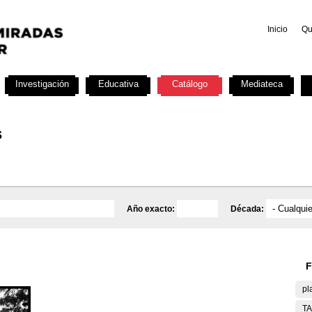
Inicio
Qu
Investigación
Educativa
Catálogo
Mediateca
s
Año exacto:
Década:
F
pl
T