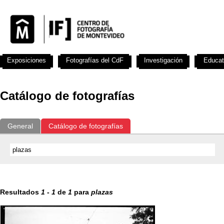
Exposiciones
Fotografías del CdF
Investigación
Educat
Catálogo de fotografías
General
Catálogo de fotografías
Resultados
1
-
1
de
1
para
plazas