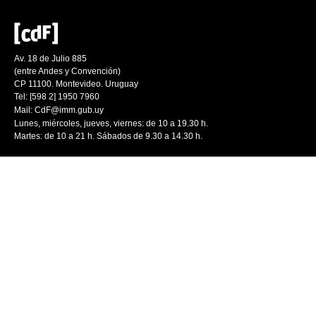
Av. 18 de Julio 885
(entre Andes y Convención)
CP 11100. Montevideo. Uruguay
Tel: [598 2] 1950 7960
Mail:
CdF@imm.gub.uy
Lunes, miércoles, jueves, viernes: de 10 a 19.30 h.
Martes: de 10 a 21 h. Sábados de 9.30 a 14.30 h.