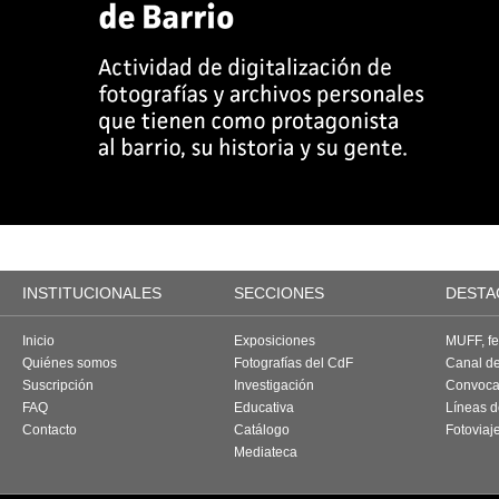
INSTITUCIONALES
SECCIONES
DESTA
Inicio
Exposiciones
MUFF, fes
Quiénes somos
Fotografías del CdF
Canal d
Suscripción
Investigación
Convoca
FAQ
Educativa
Líneas d
Contacto
Catálogo
Fotoviaj
Mediateca