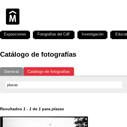
Exposiciones
Fotografías del CdF
Investigación
Educat
Catálogo de fotografías
General
Catálogo de fotografías
Resultados
1
-
1
de
1
para
plazas