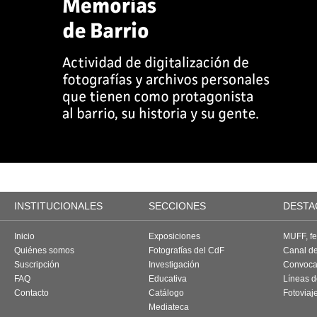
INSTITUCIONALES
SECCIONES
DESTA
Inicio
Exposiciones
MUFF, fes
Quiénes somos
Fotografías del CdF
Canal d
Suscripción
Investigación
Convoca
FAQ
Educativa
Líneas d
Contacto
Catálogo
Fotoviaj
Mediateca