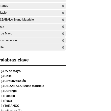
rango
lacio
 ZABALA Bruno Mauricio
aza
 de Mayo
rcunvalación
lle
alabras clave
(-)
25 de Mayo
(-)
Calle
(-)
Circunvalación
(-)
DE ZABALA Bruno Mauricio
(-)
Durango
(-)
Palacio
(-)
Plaza
(-)
TARANCO
Arquitectura (1)