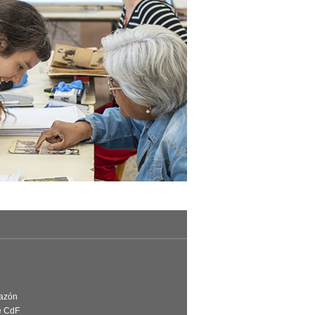
Razón
e CdF