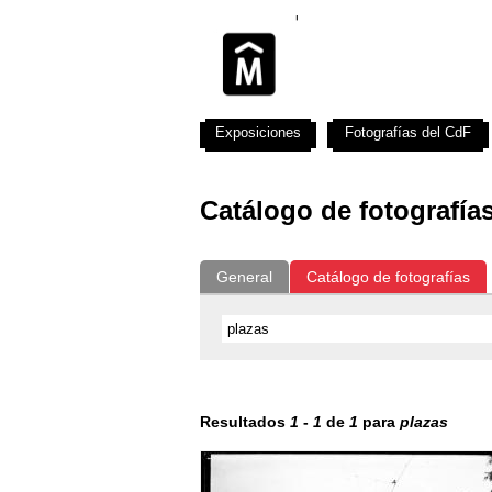
Exposiciones
Fotografías del CdF
Catálogo de fotografía
General
Catálogo de fotografías
Resultados
1
-
1
de
1
para
plazas