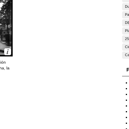
Du
Pa
DE
Pl
25
Ci
Ca
ción
ha, la
P