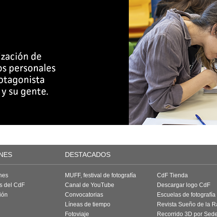
NES
DESTACADOS
nes
MUFF, festival de fotografía
CdF Tienda
as del CdF
Canal de YouTube
Descargar logo CdF
ión
Convocatorias
Escuelas de fotografía
Líneas de tiempo
Revista Sueño de la 
Fotoviaje
Recorrido 3D por Sed