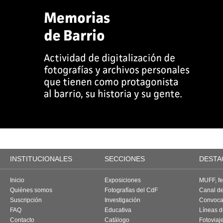
INSTITUCIONALES
SECCIONES
DESTA
Inicio
Exposiciones
MUFF, fes
Quiénes somos
Fotografías del CdF
Canal d
Suscripción
Investigación
Convoca
FAQ
Educativa
Líneas d
Contacto
Catálogo
Fotoviaj