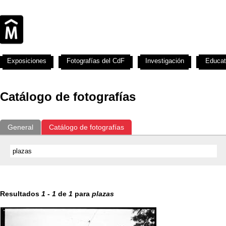
Exposiciones
Fotografías del CdF
Investigación
Educat
Catálogo de fotografías
General
Catálogo de fotografías
Resultados
1
-
1
de
1
para
plazas