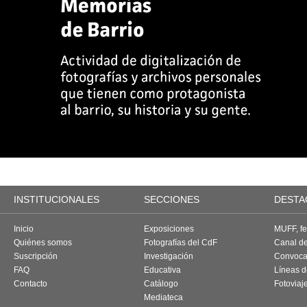
INSTITUCIONALES
SECCIONES
DESTA
Inicio
Exposiciones
MUFF, fes
Quiénes somos
Fotografías del CdF
Canal d
Suscripción
Investigación
Convoca
FAQ
Educativa
Líneas d
Contacto
Catálogo
Fotoviaj
Mediateca