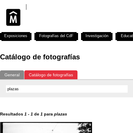
Exposiciones
Fotografías del CdF
Investigación
Educat
Catálogo de fotografías
General
Catálogo de fotografías
Resultados
1
-
1
de
1
para
plazas