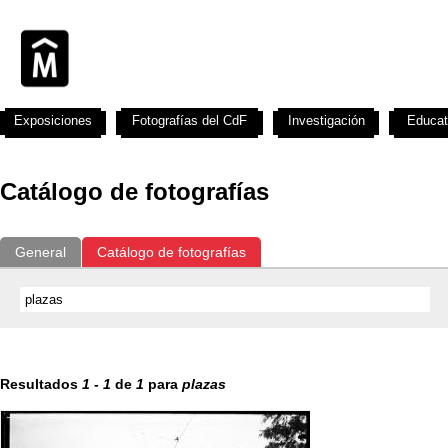
Exposiciones
Fotografías del CdF
Investigación
Educat
Catálogo de fotografías
General
Catálogo de fotografías
Resultados
1
-
1
de
1
para
plazas