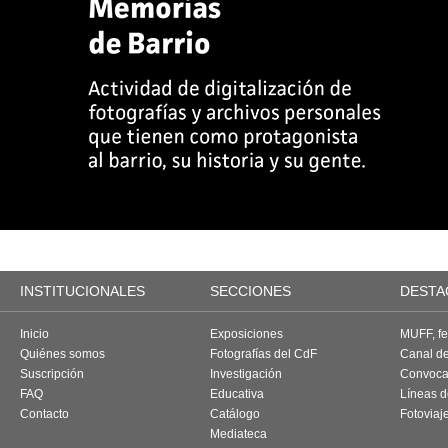
INSTITUCIONALES
SECCIONES
DESTA
Inicio
Exposiciones
MUFF, fes
Quiénes somos
Fotografías del CdF
Canal d
Suscripción
Investigación
Convoca
FAQ
Educativa
Líneas d
Contacto
Catálogo
Fotoviaj
Mediateca