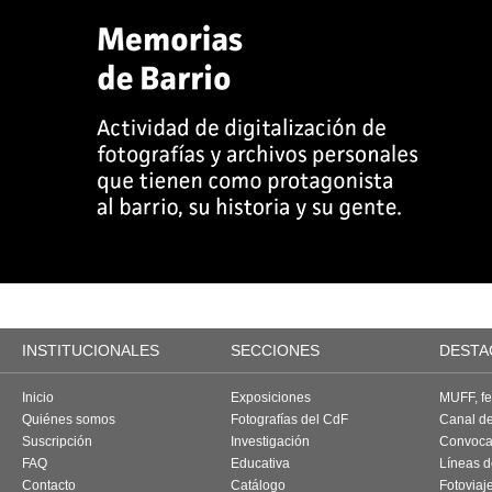
INSTITUCIONALES
SECCIONES
DESTA
Inicio
Exposiciones
MUFF, fes
Quiénes somos
Fotografías del CdF
Canal d
Suscripción
Investigación
Convoca
FAQ
Educativa
Líneas d
Contacto
Catálogo
Fotoviaj