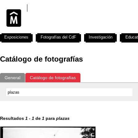
Exposiciones
Fotografías del CdF
Investigación
Educat
Catálogo de fotografías
General
Catálogo de fotografías
Resultados
1
-
1
de
1
para
plazas