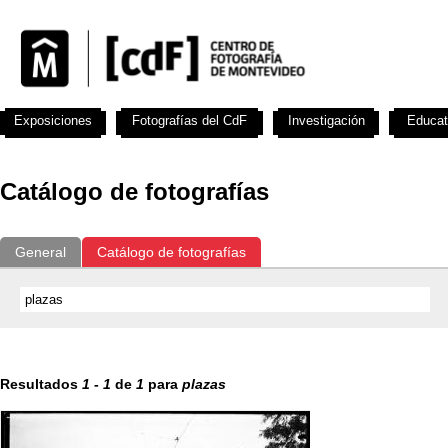
Exposiciones
Fotografías del CdF
Investigación
Educat
Catálogo de fotografías
General
Catálogo de fotografías
Resultados
1
-
1
de
1
para
plazas