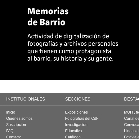
INSTITUCIONALES
SECCIONES
DESTA
Inicio
Exposiciones
MUFF, fes
Quiénes somos
Fotografías del CdF
Canal d
Suscripción
Investigación
Convoca
FAQ
Educativa
Líneas d
Contacto
Catálogo
Fotoviaj