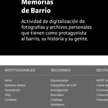
INSTITUCIONALES
SECCIONES
DESTA
Inicio
Exposiciones
MUFF, fes
Quiénes somos
Fotografías del CdF
Canal d
Suscripción
Investigación
Convoca
FAQ
Educativa
Líneas d
Contacto
Catálogo
Fotoviaj
Mediateca