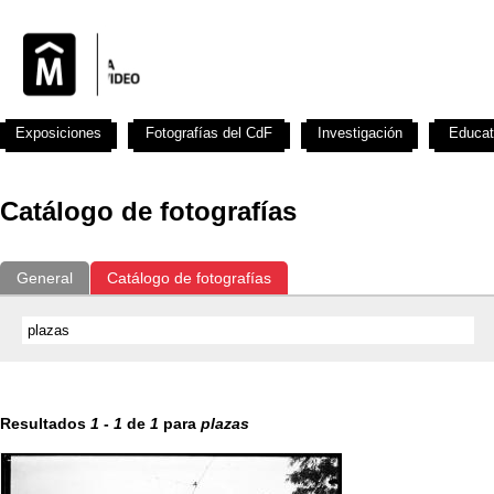
Exposiciones
Fotografías del CdF
Investigación
Educat
Catálogo de fotografías
General
Catálogo de fotografías
Resultados
1
-
1
de
1
para
plazas