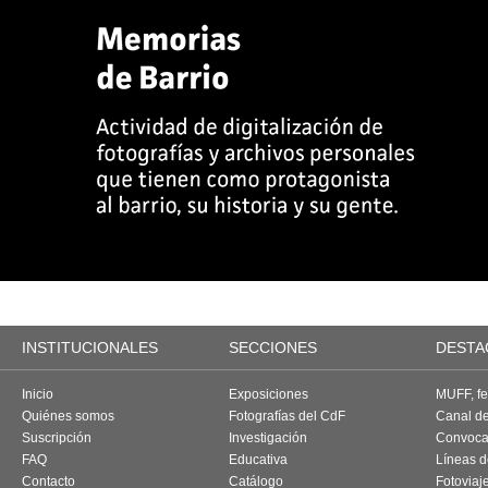
INSTITUCIONALES
SECCIONES
DESTA
Inicio
Exposiciones
MUFF, fes
Quiénes somos
Fotografías del CdF
Canal d
Suscripción
Investigación
Convoca
FAQ
Educativa
Líneas d
Contacto
Catálogo
Fotoviaj