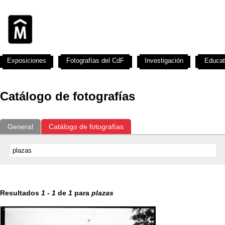
Exposiciones
Fotografías del CdF
Investigación
Educat
Catálogo de fotografías
General
Catálogo de fotografías
Resultados
1
-
1
de
1
para
plazas