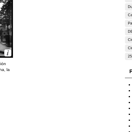
Du
Ca
Pa
DE
Ci
Ci
25
ción
ha, la
P