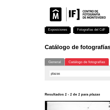
Exposiciones
Fotografías del CdF
Catálogo de fotografía
General
Catálogo de fotografías
Resultados
1
-
1
de
1
para
plazas