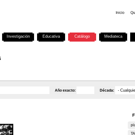
Inicio
Qu
Investigación
Educativa
Catálogo
Mediateca
s
Año exacto:
Década:
F
pl
T