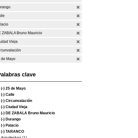
rango
lle
lacio
 ZABALA Bruno Mauricio
udad Vieja
rcunvalación
 de Mayo
alabras clave
(-)
25 de Mayo
(-)
Calle
(-)
Circunvalación
(-)
Ciudad Vieja
(-)
DE ZABALA Bruno Mauricio
(-)
Durango
(-)
Palacio
(-)
TARANCO
Arquitectura (1)