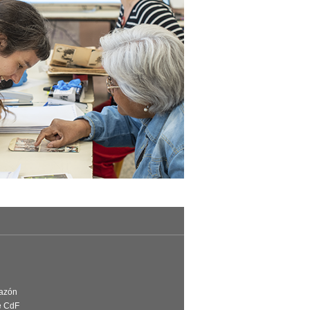
Razón
e CdF