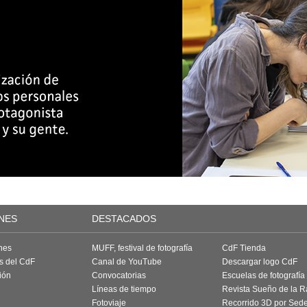
NES
DESTACADOS
nes
MUFF, festival de fotografía
CdF Tienda
as del CdF
Canal de YouTube
Descargar logo CdF
ión
Convocatorias
Escuelas de fotografía
Líneas de tiempo
Revista Sueño de la 
Fotoviaje
Recorrido 3D por Sed