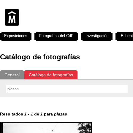
Exposiciones
Fotografías del CdF
Investigación
Educat
Catálogo de fotografías
General
Catálogo de fotografías
Resultados
1
-
1
de
1
para
plazas