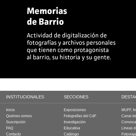
INSTITUCIONALES
SECCIONES
DESTA
Inicio
Exposiciones
MUFF, fes
Quiénes somos
Fotografías del CdF
Canal d
Suscripción
Investigación
Convoca
FAQ
Educativa
Líneas d
Contacto
Catálogo
Fotoviaj