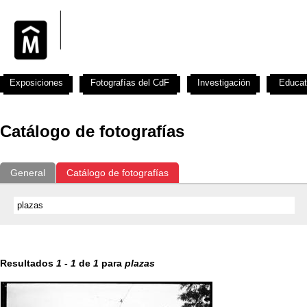
Exposiciones
Fotografías del CdF
Investigación
Educat
Catálogo de fotografías
General
Catálogo de fotografías
Resultados
1
-
1
de
1
para
plazas