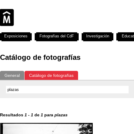
Exposiciones
Fotografías del CdF
Investigación
Educat
Catálogo de fotografías
General
Catálogo de fotografías
Resultados
1
-
1
de
1
para
plazas