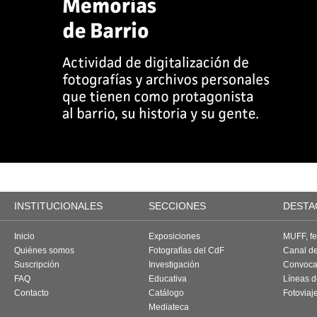
INSTITUCIONALES
SECCIONES
DESTA
Inicio
Exposiciones
MUFF, fes
Quiénes somos
Fotografías del CdF
Canal d
Suscripción
Investigación
Convoca
FAQ
Educativa
Líneas d
Contacto
Catálogo
Fotoviaj
Mediateca