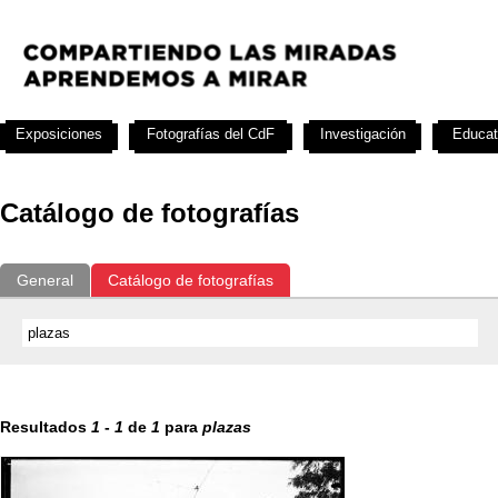
Exposiciones
Fotografías del CdF
Investigación
Educat
Catálogo de fotografías
General
Catálogo de fotografías
Resultados
1
-
1
de
1
para
plazas