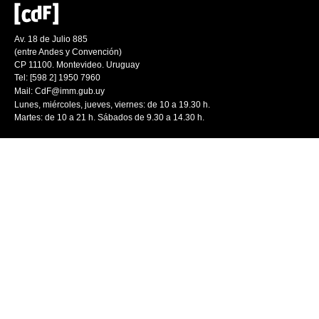
Av. 18 de Julio 885
(entre Andes y Convención)
CP 11100. Montevideo. Uruguay
Tel: [598 2] 1950 7960
Mail:
CdF@imm.gub.uy
Lunes, miércoles, jueves, viernes: de 10 a 19.30 h.
Martes: de 10 a 21 h. Sábados de 9.30 a 14.30 h.