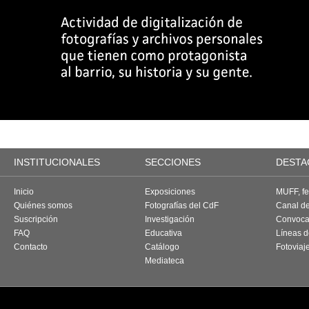
INSTITUCIONALES
SECCIONES
DESTA
Inicio
Exposiciones
MUFF, fes
Quiénes somos
Fotografías del CdF
Canal d
Suscripción
Investigación
Convoca
FAQ
Educativa
Líneas d
Contacto
Catálogo
Fotoviaj
Mediateca