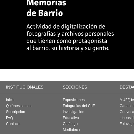
INSTITUCIONALES
SECCIONES
DESTA
Inicio
Exposiciones
MUFF, fes
Quiénes somos
Fotografías del CdF
Canal d
Suscripción
Investigación
Convoca
FAQ
Educativa
Líneas d
Contacto
Catálogo
Fotoviaj
Mediateca