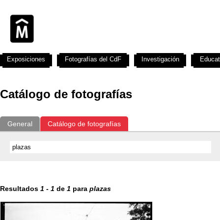
Exposiciones
Fotografías del CdF
Investigación
Educat
Catálogo de fotografías
General
Catálogo de fotografías
Resultados
1
-
1
de
1
para
plazas