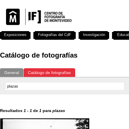
Exposiciones
Fotografías del CdF
Investigación
Educat
Catálogo de fotografías
General
Catálogo de fotografías
Resultados
1
-
1
de
1
para
plazas