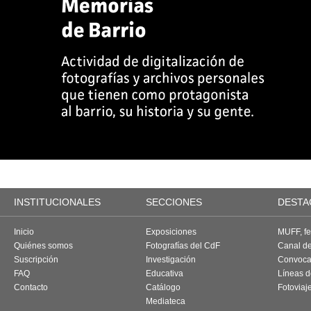
INSTITUCIONALES
SECCIONES
DESTA
Inicio
Exposiciones
MUFF, fes
Quiénes somos
Fotografías del CdF
Canal d
Suscripción
Investigación
Convoca
FAQ
Educativa
Líneas d
Contacto
Catálogo
Fotoviaj
Mediateca