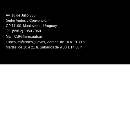
Av. 18 de Julio 885
(entre Andes y Convención)
CP 11100. Montevideo. Uruguay
Tel: [598 2] 1950 7960
Mail:
CdF@imm.gub.uy
Lunes, miércoles, jueves, viernes: de 10 a 19.30 h.
Martes: de 10 a 21 h. Sábados de 9.30 a 14.30 h.