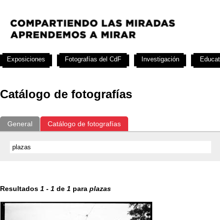
Exposiciones
Fotografías del CdF
Investigación
Educat
Catálogo de fotografías
General
Catálogo de fotografías
Resultados
1
-
1
de
1
para
plazas