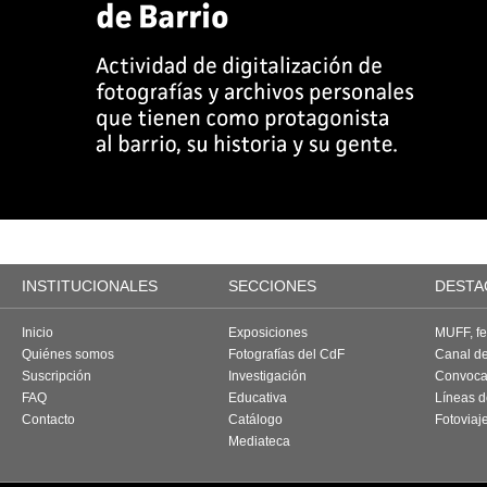
INSTITUCIONALES
SECCIONES
DESTA
Inicio
Exposiciones
MUFF, fes
Quiénes somos
Fotografías del CdF
Canal d
Suscripción
Investigación
Convoca
FAQ
Educativa
Líneas d
Contacto
Catálogo
Fotoviaj
Mediateca