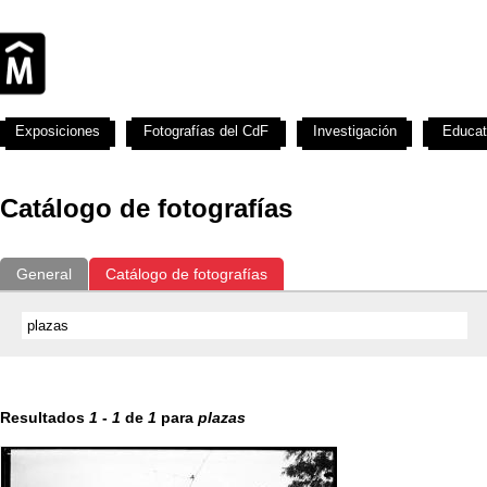
Exposiciones
Fotografías del CdF
Investigación
Educat
Catálogo de fotografías
General
Catálogo de fotografías
Resultados
1
-
1
de
1
para
plazas