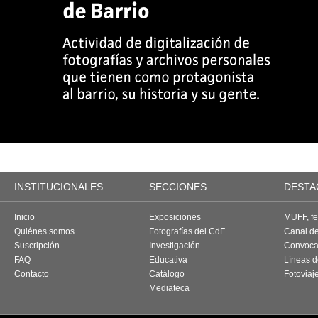
INSTITUCIONALES
SECCIONES
DESTA
Inicio
Exposiciones
MUFF, fes
Quiénes somos
Fotografías del CdF
Canal d
Suscripción
Investigación
Convoca
FAQ
Educativa
Líneas d
Contacto
Catálogo
Fotoviaj
Mediateca