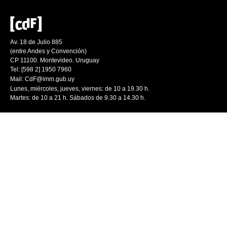
Av. 18 de Julio 885
(entre Andes y Convención)
CP 11100. Montevideo. Uruguay
Tel: [598 2] 1950 7960
Mail:
CdF@imm.gub.uy
Lunes, miércoles, jueves, viernes: de 10 a 19.30 h.
Martes: de 10 a 21 h. Sábados de 9.30 a 14.30 h.