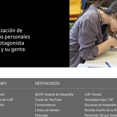
NES
DESTACADOS
nes
MUFF, festival de fotografía
CdF Tienda
as del CdF
Canal de YouTube
Descargar logo CdF
ión
Convocatorias
Escuelas de fotografía
Líneas de tiempo
Revista Sueño de la 
Fotoviaje
Recorrido 3D por Sed