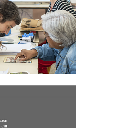
Razón
e CdF