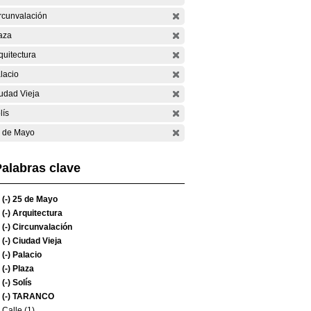
rcunvalación
aza
quitectura
lacio
udad Vieja
lís
 de Mayo
alabras clave
(-)
25 de Mayo
(-)
Arquitectura
(-)
Circunvalación
(-)
Ciudad Vieja
(-)
Palacio
(-)
Plaza
(-)
Solís
(-)
TARANCO
Calle (1)