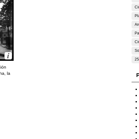
Ci
Pl
Ar
Pa
Ci
So
25
ción
ha, la
P