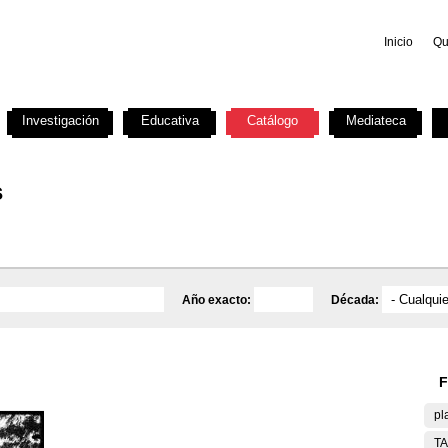
Inicio
Qu
Investigación
Educativa
Catálogo
Mediateca
s
Año exacto:
Década:
F
pl
T