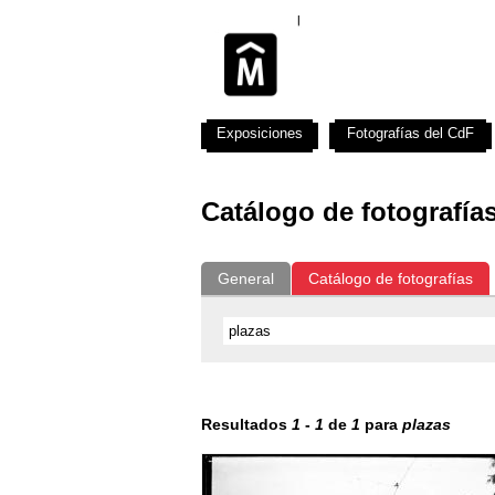
Exposiciones
Fotografías del CdF
Catálogo de fotografía
General
Catálogo de fotografías
Resultados
1
-
1
de
1
para
plazas