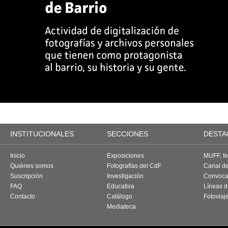
INSTITUCIONALES
SECCIONES
DESTA
Inicio
Exposiciones
MUFF, fes
Quiénes somos
Fotografías del CdF
Canal d
Suscripción
Investigación
Convoca
FAQ
Educativa
Líneas d
Contacto
Catálogo
Fotoviaj
Mediateca