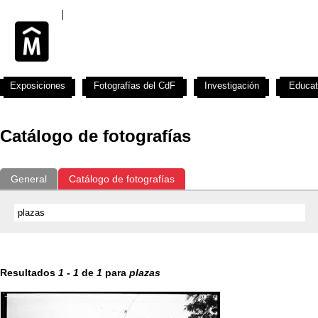
Exposiciones
Fotografías del CdF
Investigación
Educat
Catálogo de fotografías
General
Catálogo de fotografías
Resultados
1
-
1
de
1
para
plazas