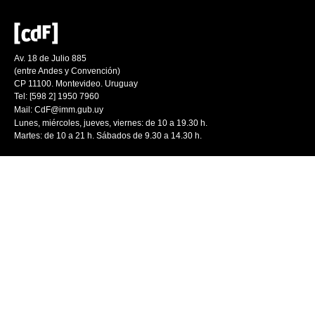
Av. 18 de Julio 885
(entre Andes y Convención)
CP 11100. Montevideo. Uruguay
Tel: [598 2] 1950 7960
Mail:
CdF@imm.gub.uy
Lunes, miércoles, jueves, viernes: de 10 a 19.30 h.
Martes: de 10 a 21 h. Sábados de 9.30 a 14.30 h.