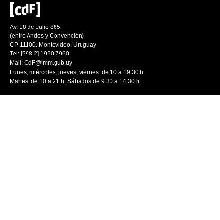
Av. 18 de Julio 885
(entre Andes y Convención)
CP 11100. Montevideo. Uruguay
Tel: [598 2] 1950 7960
Mail:
CdF@imm.gub.uy
Lunes, miércoles, jueves, viernes: de 10 a 19.30 h.
Martes: de 10 a 21 h. Sábados de 9.30 a 14.30 h.