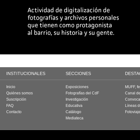
INSTITUCIONALES
SECCIONES
DESTA
Inicio
Exposiciones
MUFF, fes
Quiénes somos
Fotografías del CdF
Canal d
Suscripción
Investigación
Convoca
FAQ
Educativa
Líneas d
Contacto
Catálogo
Fotoviaj
Mediateca