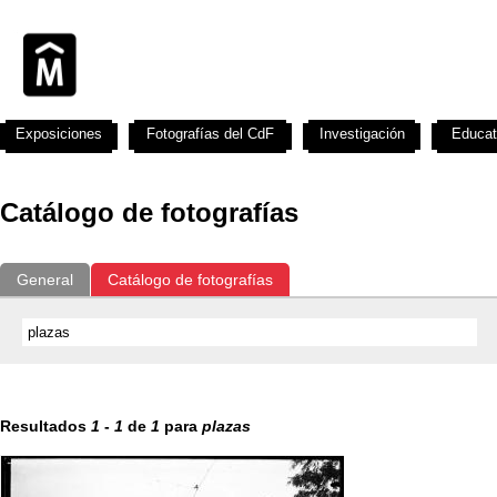
Exposiciones
Fotografías del CdF
Investigación
Educat
Catálogo de fotografías
General
Catálogo de fotografías
Resultados
1
-
1
de
1
para
plazas