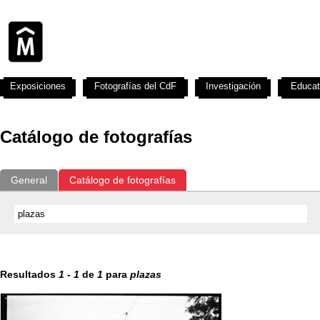
Exposiciones
Fotografías del CdF
Investigación
Educat
Catálogo de fotografías
General
Catálogo de fotografías
Resultados
1
-
1
de
1
para
plazas