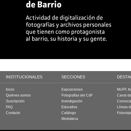
INSTITUCIONALES
SECCIONES
DESTA
Inicio
Exposiciones
MUFF, fes
Quiénes somos
Fotografías del CdF
Canal d
Suscripción
Investigación
Convoca
FAQ
Educativa
Líneas d
Contacto
Catálogo
Fotoviaj
Mediateca