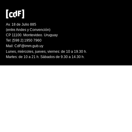
Av. 18 de Julio 885
(entre Andes y Convención)
CP 11100. Montevideo. Uruguay
Tel: [598 2] 1950 7960
Mail:
CdF@imm.gub.uy
Lunes, miércoles, jueves, viernes: de 10 a 19.30 h.
Martes: de 10 a 21 h. Sábados de 9.30 a 14.30 h.