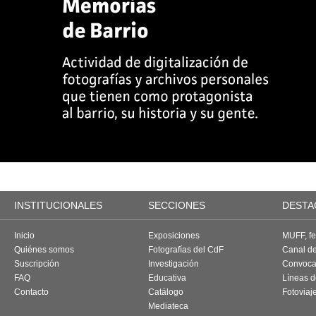
INSTITUCIONALES
SECCIONES
DESTA
Inicio
Exposiciones
MUFF, fes
Quiénes somos
Fotografías del CdF
Canal d
Suscripción
Investigación
Convoca
FAQ
Educativa
Líneas d
Contacto
Catálogo
Fotoviaj
Mediateca