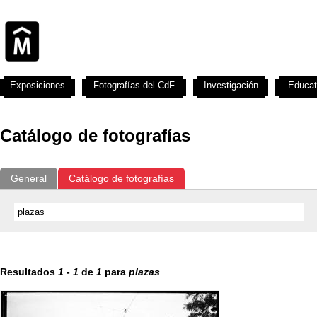
Exposiciones
Fotografías del CdF
Investigación
Educat
Catálogo de fotografías
General
Catálogo de fotografías
Resultados
1
-
1
de
1
para
plazas