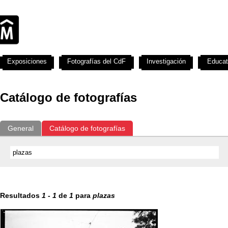
Exposiciones
Fotografías del CdF
Investigación
Educat
Catálogo de fotografías
General
Catálogo de fotografías
Resultados
1
-
1
de
1
para
plazas