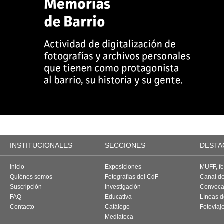
INSTITUCIONALES
SECCIONES
DESTA
Inicio
Exposiciones
MUFF, fes
Quiénes somos
Fotografías del CdF
Canal d
Suscripción
Investigación
Convoca
FAQ
Educativa
Líneas d
Contacto
Catálogo
Fotoviaj
Mediateca