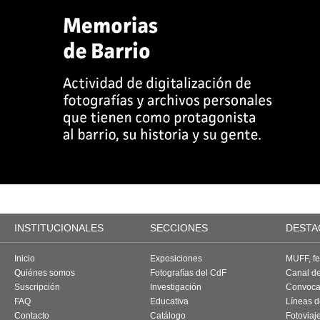
INSTITUCIONALES
SECCIONES
DESTA
Inicio
Exposiciones
MUFF, fes
Quiénes somos
Fotografías del CdF
Canal d
Suscripción
Investigación
Convoca
FAQ
Educativa
Líneas d
Contacto
Catálogo
Fotoviaj