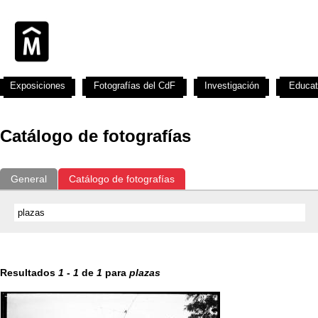
Exposiciones
Fotografías del CdF
Investigación
Educat
Catálogo de fotografías
General
Catálogo de fotografías
Resultados
1
-
1
de
1
para
plazas