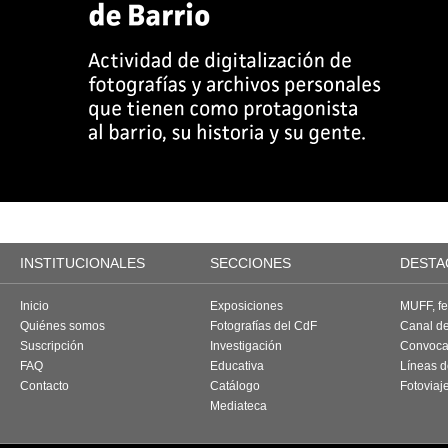
INSTITUCIONALES
SECCIONES
DESTA
Inicio
Exposiciones
MUFF, fes
Quiénes somos
Fotografías del CdF
Canal d
Suscripción
Investigación
Convoca
FAQ
Educativa
Líneas d
Contacto
Catálogo
Fotoviaj
Mediateca