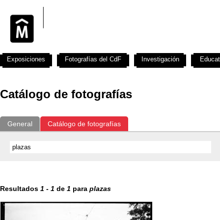
Exposiciones
Fotografías del CdF
Investigación
Educat
Catálogo de fotografías
General
Catálogo de fotografías
Resultados
1
-
1
de
1
para
plazas