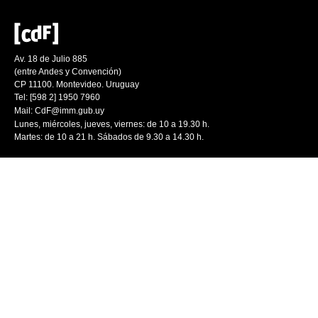
Av. 18 de Julio 885
(entre Andes y Convención)
CP 11100. Montevideo. Uruguay
Tel: [598 2] 1950 7960
Mail:
CdF@imm.gub.uy
Lunes, miércoles, jueves, viernes: de 10 a 19.30 h.
Martes: de 10 a 21 h. Sábados de 9.30 a 14.30 h.