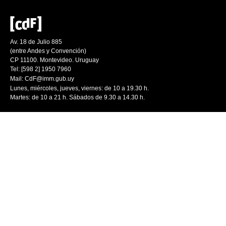
Av. 18 de Julio 885
(entre Andes y Convención)
CP 11100. Montevideo. Uruguay
Tel: [598 2] 1950 7960
Mail:
CdF@imm.gub.uy
Lunes, miércoles, jueves, viernes: de 10 a 19.30 h.
Martes: de 10 a 21 h. Sábados de 9.30 a 14.30 h.