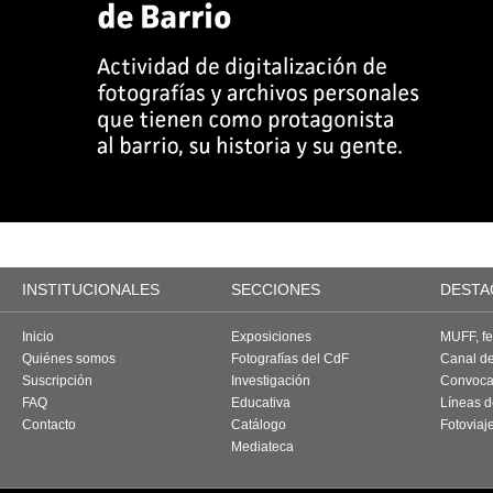
INSTITUCIONALES
SECCIONES
DESTA
Inicio
Exposiciones
MUFF, fes
Quiénes somos
Fotografías del CdF
Canal d
Suscripción
Investigación
Convoca
FAQ
Educativa
Líneas d
Contacto
Catálogo
Fotoviaj
Mediateca