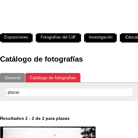
Exposiciones
Fotografías del CdF
Investigación
Educat
Catálogo de fotografías
General
Catálogo de fotografías
Resultados
1
-
1
de
1
para
plazas