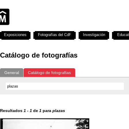
Exposiciones
Fotografías del CdF
Investigación
Educat
Catálogo de fotografías
General
Catálogo de fotografías
Resultados
1
-
1
de
1
para
plazas