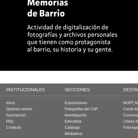
INSTITUCIONALES
SECCIONES
DESTA
Inicio
Exposiciones
MUFF, fes
Quiénes somos
Fotografías del CdF
Canal d
Suscripción
Investigación
Convoca
FAQ
Educativa
Líneas d
Contacto
Catálogo
Fotoviaj
Mediateca