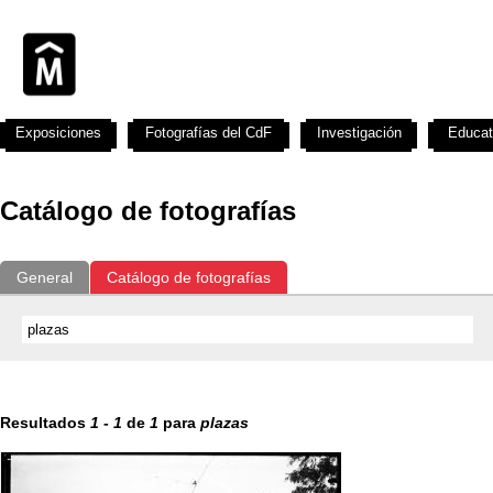
Exposiciones
Fotografías del CdF
Investigación
Educat
Catálogo de fotografías
General
Catálogo de fotografías
Resultados
1
-
1
de
1
para
plazas