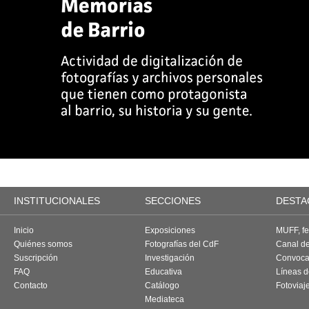
INSTITUCIONALES
SECCIONES
DESTA
Inicio
Exposiciones
MUFF, fes
Quiénes somos
Fotografías del CdF
Canal d
Suscripción
Investigación
Convoca
FAQ
Educativa
Líneas d
Contacto
Catálogo
Fotoviaj
Mediateca