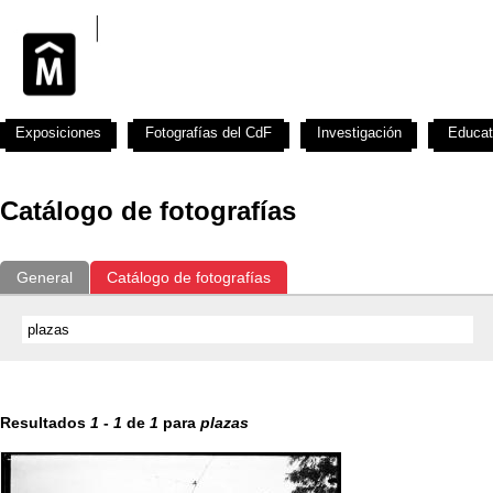
Exposiciones
Fotografías del CdF
Investigación
Educat
Catálogo de fotografías
General
Catálogo de fotografías
Resultados
1
-
1
de
1
para
plazas