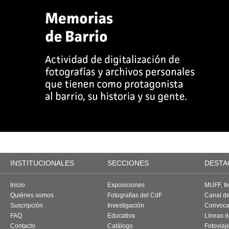
INSTITUCIONALES
SECCIONES
DESTA
Inicio
Exposiciones
MUFF, fes
Quiénes somos
Fotografías del CdF
Canal d
Suscripción
Investigación
Convoca
FAQ
Educativa
Líneas d
Contacto
Catálogo
Fotoviaj