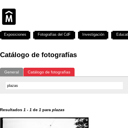
Exposiciones
Fotografías del CdF
Investigación
Educat
Catálogo de fotografías
General
Catálogo de fotografías
Resultados
1
-
1
de
1
para
plazas