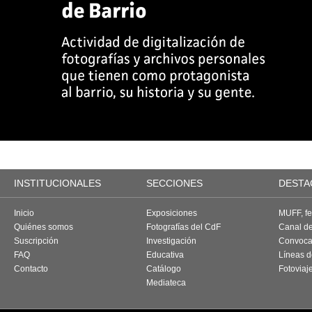
INSTITUCIONALES
SECCIONES
DESTA
Inicio
Exposiciones
MUFF, fes
Quiénes somos
Fotografías del CdF
Canal d
Suscripción
Investigación
Convoca
FAQ
Educativa
Líneas d
Contacto
Catálogo
Fotoviaj
Mediateca