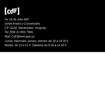
Av. 18 de Julio 885
(entre Andes y Convención)
CP 11100. Montevideo. Uruguay
Tel: [598 2] 1950 7960
Mail:
CdF@imm.gub.uy
Lunes, miércoles, jueves, viernes: de 10 a 19.30 h.
Martes: de 10 a 21 h. Sábados de 9.30 a 14.30 h.