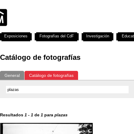
Exposiciones
Fotografías del CdF
Investigación
Educat
Catálogo de fotografías
General
Catálogo de fotografías
Resultados
1
-
1
de
1
para
plazas