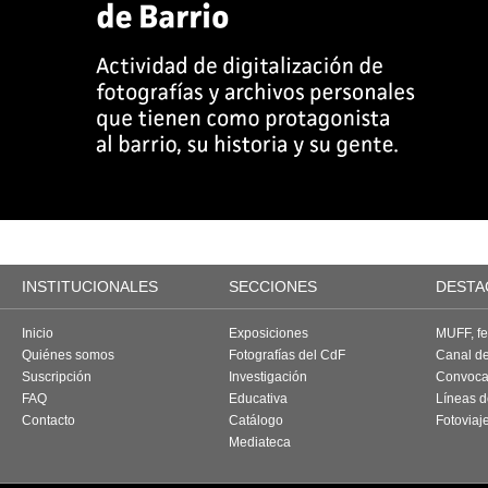
INSTITUCIONALES
SECCIONES
DESTA
Inicio
Exposiciones
MUFF, fes
Quiénes somos
Fotografías del CdF
Canal d
Suscripción
Investigación
Convoca
FAQ
Educativa
Líneas d
Contacto
Catálogo
Fotoviaj
Mediateca