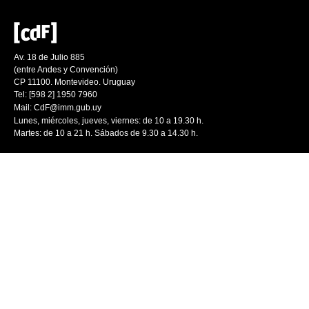
Av. 18 de Julio 885
(entre Andes y Convención)
CP 11100. Montevideo. Uruguay
Tel: [598 2] 1950 7960
Mail:
CdF@imm.gub.uy
Lunes, miércoles, jueves, viernes: de 10 a 19.30 h.
Martes: de 10 a 21 h. Sábados de 9.30 a 14.30 h.