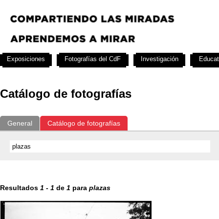
Exposiciones
Fotografías del CdF
Investigación
Educat
Catálogo de fotografías
General
Catálogo de fotografías
Resultados
1
-
1
de
1
para
plazas