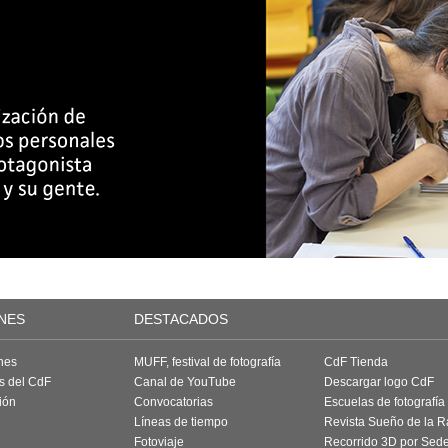
NES
DESTACADOS
nes
MUFF, festival de fotografía
CdF Tienda
as del CdF
Canal de YouTube
Descargar logo CdF
ión
Convocatorias
Escuelas de fotografía
Líneas de tiempo
Revista Sueño de la 
Fotoviaje
Recorrido 3D por Sed