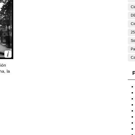
Ci
DE
Ci
25
So
Pa
Ca
ción
ha, la
P