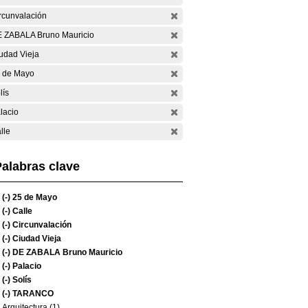
rcunvalación
 ZABALA Bruno Mauricio
udad Vieja
 de Mayo
lís
lacio
lle
alabras clave
(-)
25 de Mayo
(-)
Calle
(-)
Circunvalación
(-)
Ciudad Vieja
(-)
DE ZABALA Bruno Mauricio
(-)
Palacio
(-)
Solís
(-)
TARANCO
Arquitectura (1)