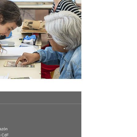
Razón
e CdF