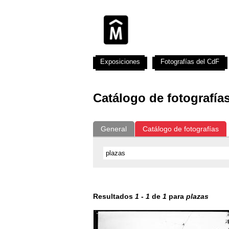
Exposiciones
Fotografías del CdF
Catálogo de fotografía
General
Catálogo de fotografías
Resultados
1
-
1
de
1
para
plazas