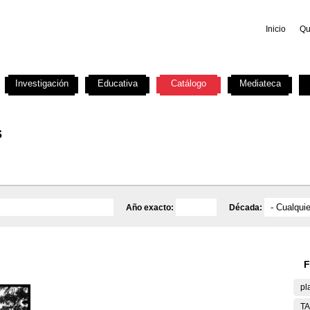
Inicio
Qu
Investigación
Educativa
Catálogo
Mediateca
s
Año exacto:
Década:
F
pl
T