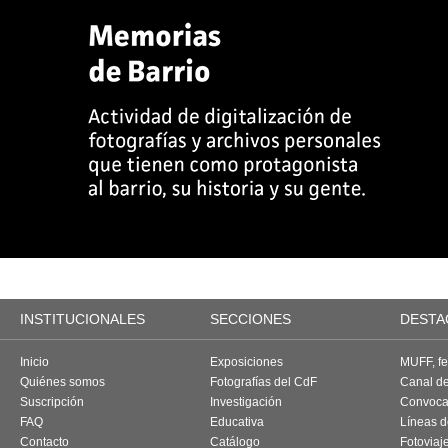
INSTITUCIONALES
SECCIONES
DESTA
Inicio
Exposiciones
MUFF, fes
Quiénes somos
Fotografías del CdF
Canal d
Suscripción
Investigación
Convoca
FAQ
Educativa
Líneas d
Contacto
Catálogo
Fotoviaj