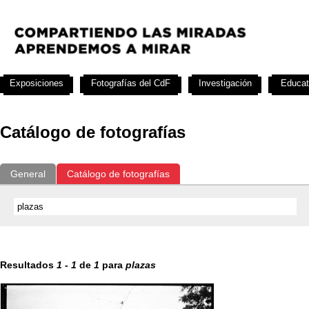
Exposiciones
Fotografías del CdF
Investigación
Educat
Catálogo de fotografías
General
Catálogo de fotografías
Resultados
1
-
1
de
1
para
plazas