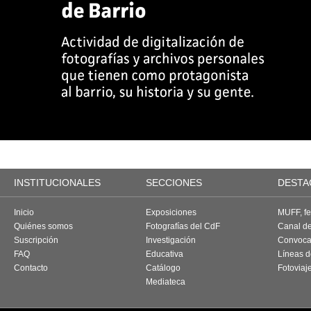
INSTITUCIONALES
SECCIONES
DESTA
Inicio
Exposiciones
MUFF, fes
Quiénes somos
Fotografías del CdF
Canal d
Suscripción
Investigación
Convoca
FAQ
Educativa
Líneas d
Contacto
Catálogo
Fotoviaj
Mediateca