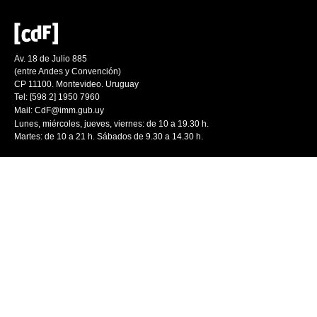
Av. 18 de Julio 885
(entre Andes y Convención)
CP 11100. Montevideo. Uruguay
Tel: [598 2] 1950 7960
Mail:
CdF@imm.gub.uy
Lunes, miércoles, jueves, viernes: de 10 a 19.30 h.
Martes: de 10 a 21 h. Sábados de 9.30 a 14.30 h.