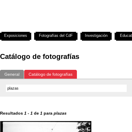
Exposiciones
Fotografías del CdF
Investigación
Educat
Catálogo de fotografías
General
Catálogo de fotografías
Resultados
1
-
1
de
1
para
plazas