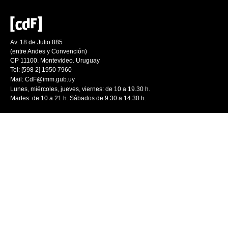
Av. 18 de Julio 885
(entre Andes y Convención)
CP 11100. Montevideo. Uruguay
Tel: [598 2] 1950 7960
Mail:
CdF@imm.gub.uy
Lunes, miércoles, jueves, viernes: de 10 a 19.30 h.
Martes: de 10 a 21 h. Sábados de 9.30 a 14.30 h.