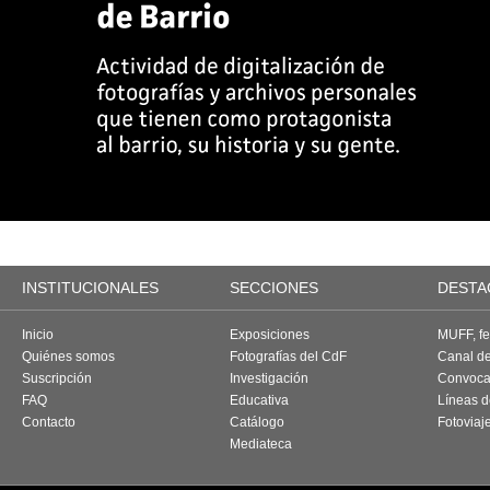
INSTITUCIONALES
SECCIONES
DESTA
Inicio
Exposiciones
MUFF, fes
Quiénes somos
Fotografías del CdF
Canal d
Suscripción
Investigación
Convoca
FAQ
Educativa
Líneas d
Contacto
Catálogo
Fotoviaj
Mediateca