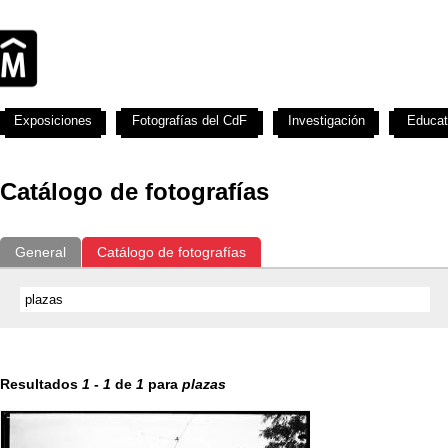
Exposiciones
Fotografías del CdF
Investigación
Educat
Catálogo de fotografías
General
Catálogo de fotografías
Resultados
1
-
1
de
1
para
plazas