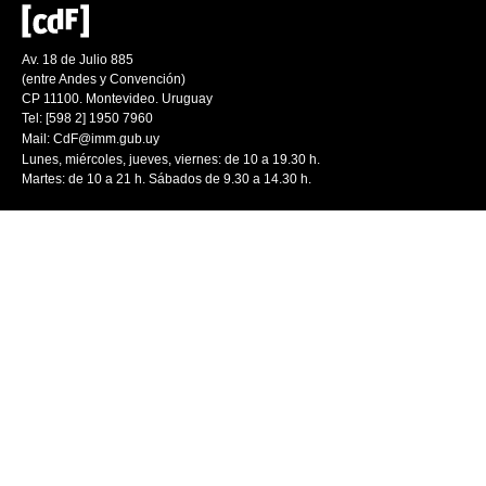
Av. 18 de Julio 885
(entre Andes y Convención)
CP 11100. Montevideo. Uruguay
Tel: [598 2] 1950 7960
Mail:
CdF@imm.gub.uy
Lunes, miércoles, jueves, viernes: de 10 a 19.30 h.
Martes: de 10 a 21 h. Sábados de 9.30 a 14.30 h.