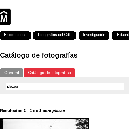
Exposiciones
Fotografías del CdF
Investigación
Educat
Catálogo de fotografías
General
Catálogo de fotografías
Resultados
1
-
1
de
1
para
plazas