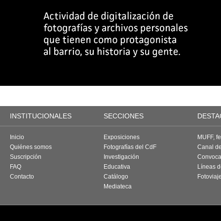
INSTITUCIONALES
SECCIONES
DESTA
Inicio
Exposiciones
MUFF, fes
Quiénes somos
Fotografías del CdF
Canal d
Suscripción
Investigación
Convoca
FAQ
Educativa
Líneas d
Contacto
Catálogo
Fotoviaj
Mediateca