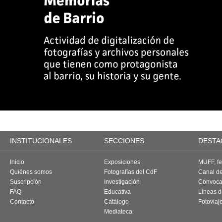
INSTITUCIONALES
SECCIONES
DESTA
Inicio
Exposiciones
MUFF, fes
Quiénes somos
Fotografías del CdF
Canal d
Suscripción
Investigación
Convoca
FAQ
Educativa
Líneas d
Contacto
Catálogo
Fotoviaj
Mediateca