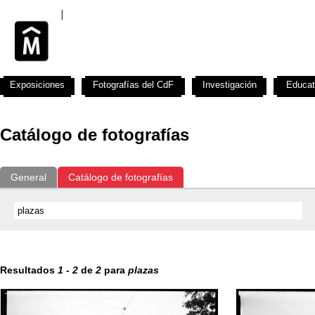
Exposiciones
Fotografías del CdF
Investigación
Educat
Catálogo de fotografías
General
Catálogo de fotografías
Resultados
1
-
2
de
2
para
plazas