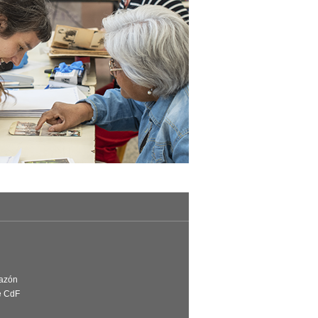
Razón
e CdF