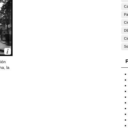
Ca
Pa
Ci
DE
Ci
So
P
ción
ha, la