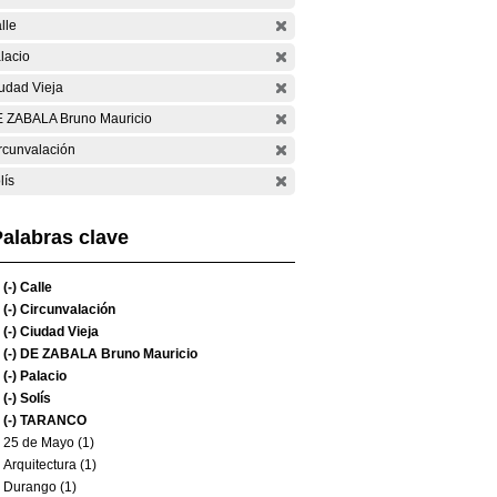
lle
lacio
udad Vieja
 ZABALA Bruno Mauricio
rcunvalación
lís
alabras clave
(-)
Calle
(-)
Circunvalación
(-)
Ciudad Vieja
(-)
DE ZABALA Bruno Mauricio
(-)
Palacio
(-)
Solís
(-)
TARANCO
25 de Mayo (1)
Arquitectura (1)
Durango (1)