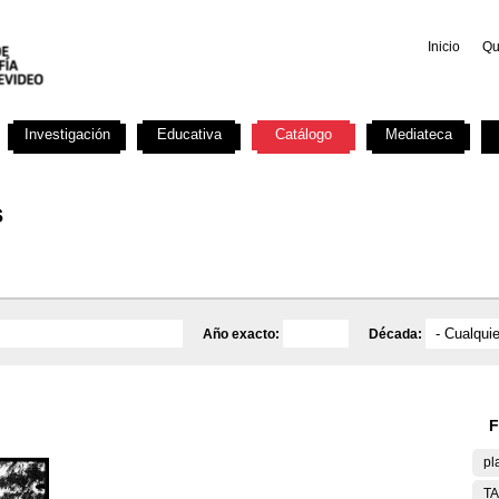
Inicio
Qu
Investigación
Educativa
Catálogo
Mediateca
s
Año exacto:
Década:
F
pl
T