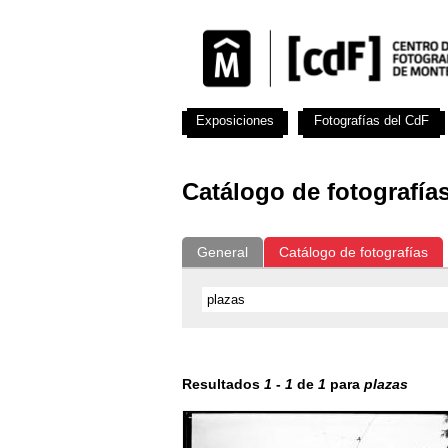
Exposiciones
Fotografías del CdF
Catálogo de fotografía
General
Catálogo de fotografías
Resultados
1
-
1
de
1
para
plazas