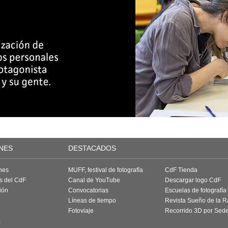
NES
DESTACADOS
nes
MUFF, festival de fotografía
CdF Tienda
as del CdF
Canal de YouTube
Descargar logo CdF
ión
Convocatorias
Escuelas de fotografía
Líneas de tiempo
Revista Sueño de la 
Fotoviaje
Recorrido 3D por Sed
a