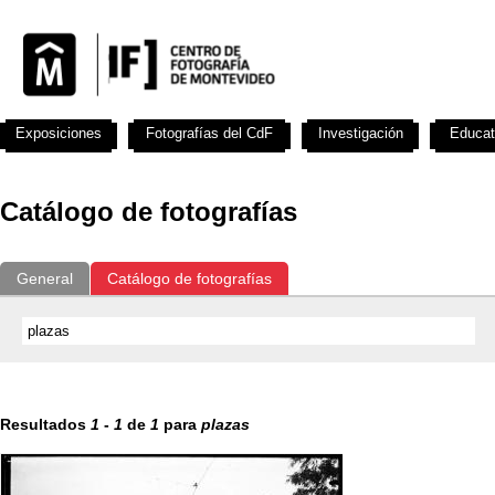
Exposiciones
Fotografías del CdF
Investigación
Educat
Catálogo de fotografías
General
Catálogo de fotografías
Resultados
1
-
1
de
1
para
plazas