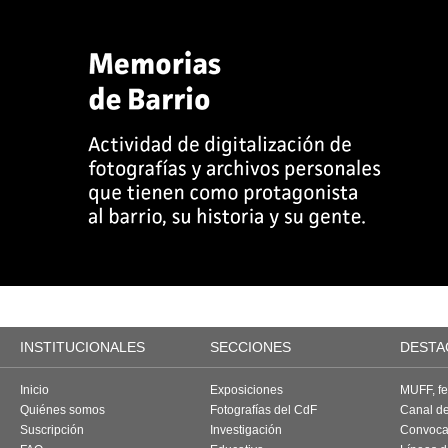
INSTITUCIONALES
SECCIONES
DESTA
Inicio
Exposiciones
MUFF, fes
Quiénes somos
Fotografías del CdF
Canal d
Suscripción
Investigación
Convoca