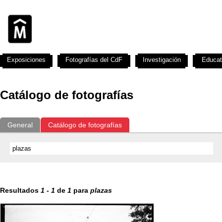
Exposiciones
Fotografías del CdF
Investigación
Educat
Catálogo de fotografías
General
Catálogo de fotografías
Resultados
1
-
1
de
1
para
plazas