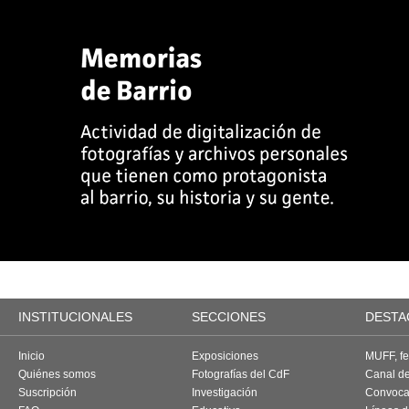
INSTITUCIONALES
SECCIONES
DESTA
Inicio
Exposiciones
MUFF, fes
Quiénes somos
Fotografías del CdF
Canal d
Suscripción
Investigación
Convoca